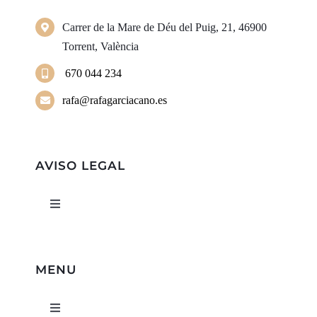
Carrer de la Mare de Déu del Puig, 21, 46900
Torrent, València
670 044 234
rafa@rafagarciacano.es
AVISO LEGAL
Toggle
Navigation
Política de privacidad
MENU
Condiciones de uso
Toggle