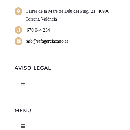
Carrer de la Mare de Déu del Puig, 21, 46900
Torrent, València
670 044 234
rafa@rafagarciacano.es
AVISO LEGAL
Toggle
Navigation
Política de privacidad
MENU
Condiciones de uso
Toggle