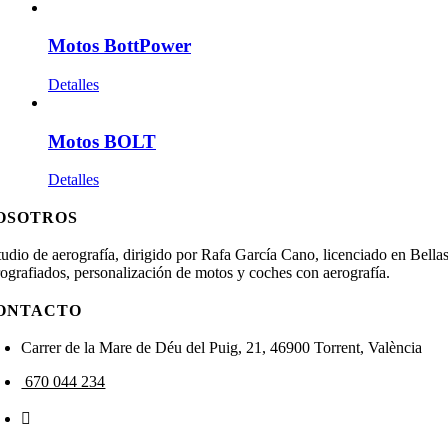
Motos BottPower
Detalles
Motos BOLT
Detalles
OSOTROS
tudio de aerografía, dirigido por Rafa García Cano, licenciado en Bellas 
rografiados, personalización de motos y coches con aerografía.
ONTACTO
Carrer de la Mare de Déu del Puig, 21, 46900 Torrent, València
670 044 234