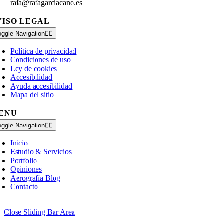
rafa@rafagarciacano.es
VISO LEGAL
oggle Navigation
Política de privacidad
Condiciones de uso
Ley de cookies
Accesibilidad
Ayuda accesibilidad
Mapa del sitio
ENU
oggle Navigation
Inicio
Estudio & Servicios
Portfolio
Opiniones
Aerografía Blog
Contacto
Close Sliding Bar Area