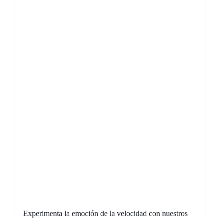
Descripción
¡Siente la
Velocidad, Usa el
Arte! Cascos de
Moto
Aerografiados en
Honor a Héctor
Barberá por Rafa
García Cano
Experimenta la emoción de la velocidad con nuestros