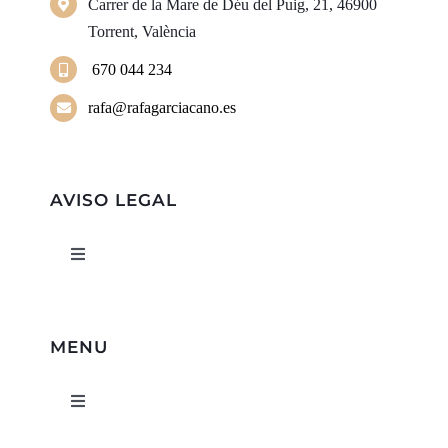
Carrer de la Mare de Déu del Puig, 21, 46900
Torrent, València
670 044 234
rafa@rafagarciacano.es
AVISO LEGAL
Toggle
Navigation
Política de privacidad
MENU
Condiciones de uso
Toggle
Navigation
Ley de cookies