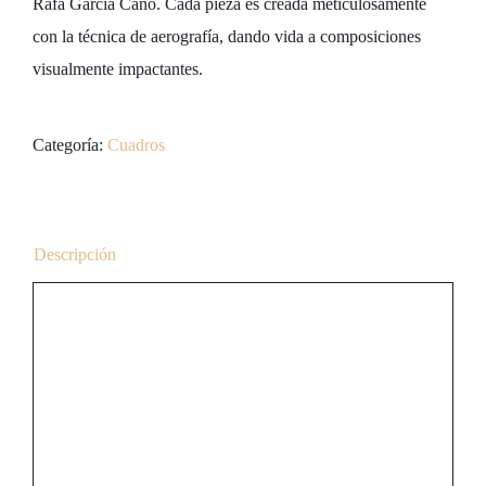
Rafa Garcia Cano. Cada pieza es creada meticulosamente
con la técnica de aerografía, dando vida a composiciones
visualmente impactantes.
Categoría:
Cuadros
Descripción
Descripción
Diseño
Exclusivo: Un
Triptico de