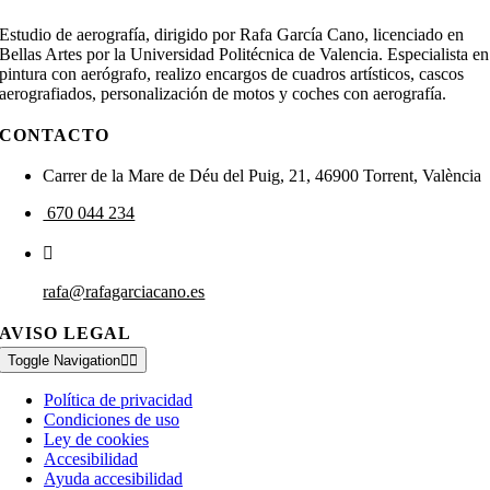
Estudio de aerografía, dirigido por Rafa García Cano, licenciado en
Bellas Artes por la Universidad Politécnica de Valencia. Especialista en
pintura con aerógrafo, realizo encargos de cuadros artísticos, cascos
aerografiados, personalización de motos y coches con aerografía.
CONTACTO
Carrer de la Mare de Déu del Puig, 21, 46900 Torrent, València
670 044 234
rafa@rafagarciacano.es
AVISO LEGAL
Toggle Navigation
Política de privacidad
Condiciones de uso
Ley de cookies
Accesibilidad
Ayuda accesibilidad